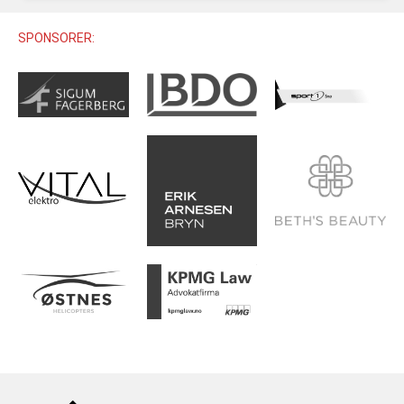
U12 (11-12 ÅR)
SAMLINGER
SKILISENS
U14 (13-14 ÅR)
SPONSORER:
RENN
REGLER
U16 (15-16 ÅR)
ALPINUTSTYR
MASTERS
TRENINGSLÆRE
PRIVATTIMER
TRENINGSPROGRAM