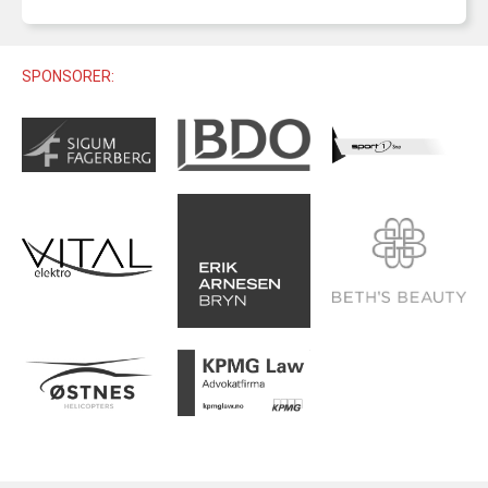
U12 (11-12 ÅR)
SAMLINGER
SKILISENS
U14 (13-14 ÅR)
RENN
REGLER
SPONSORER:
U16 (15-16 ÅR)
ALPINUTSTYR
MASTERS
TRENINGSLÆRE
PRIVATTIMER
TRENINGSPROGRAM