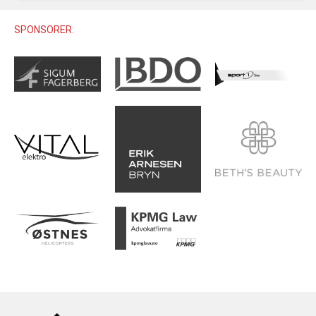
U12 (11-12 ÅR)
SAMLINGER
SKILISENS
U14 (13-14 ÅR)
SPONSORER:
RENN
REGLER
U16 (15-16 ÅR)
ALPINUTSTYR
MASTERS
TRENINGSLÆRE
PRIVATTIMER
TRENINGSPROGRAM