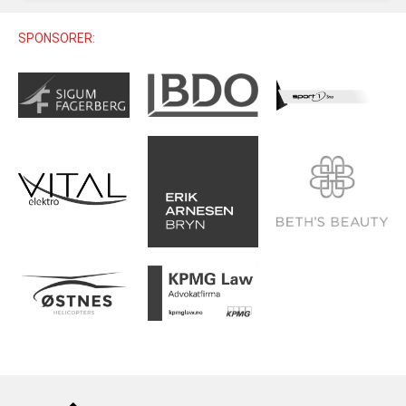
U12 (11-12 ÅR)
SAMLINGER
SKILISENS
U14 (13-14 ÅR)
SPONSORER:
RENN
REGLER
U16 (15-16 ÅR)
ALPINUTSTYR
MASTERS
TRENINGSLÆRE
PRIVATTIMER
TRENINGSPROGRAM