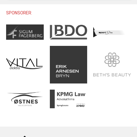
U12 (11-12 ÅR)
SAMLINGER
SKILISENS
U14 (13-14 ÅR)
SPONSORER:
RENN
REGLER
U16 (15-16 ÅR)
ALPINUTSTYR
MASTERS
TRENINGSLÆRE
PRIVATTIMER
TRENINGSPROGRAM