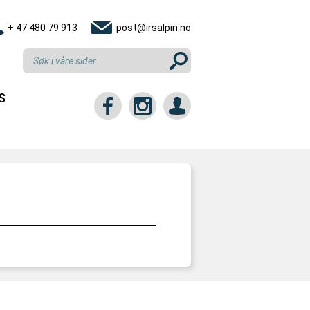
+ 47 480 79 913
post@irsalpin.no
S
tt