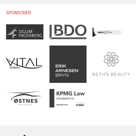
U12 (11-12 ÅR)
SAMLINGER
SKILISENS
U14 (13-14 ÅR)
SPONSORER:
RENN
REGLER
U16 (15-16 ÅR)
ALPINUTSTYR
MASTERS
TRENINGSLÆRE
PRIVATTIMER
TRENINGSPROGRAM