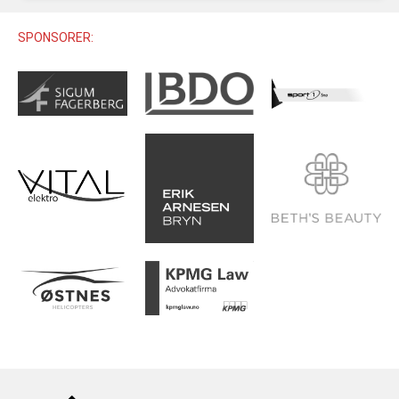
U12 (11-12 ÅR)
SAMLINGER
SKILISENS
U14 (13-14 ÅR)
SPONSORER:
RENN
REGLER
U16 (15-16 ÅR)
ALPINUTSTYR
MASTERS
TRENINGSLÆRE
PRIVATTIMER
TRENINGSPROGRAM