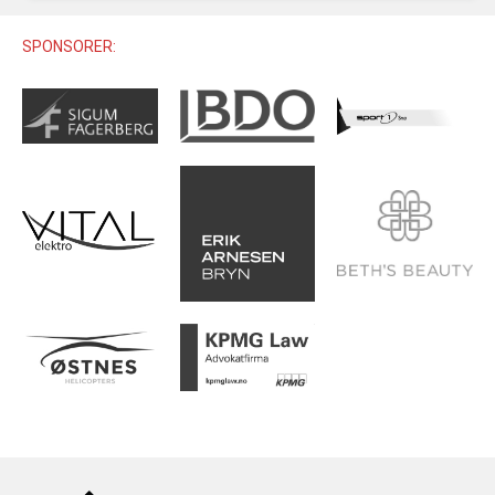
U12 (11-12 ÅR)
SAMLINGER
SKILISENS
U14 (13-14 ÅR)
SPONSORER:
RENN
REGLER
U16 (15-16 ÅR)
ALPINUTSTYR
MASTERS
TRENINGSLÆRE
PRIVATTIMER
TRENINGSPROGRAM