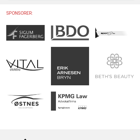
U12 (11-12 ÅR)
SAMLINGER
SKILISENS
U14 (13-14 ÅR)
SPONSORER:
RENN
REGLER
U16 (15-16 ÅR)
ALPINUTSTYR
MASTERS
TRENINGSLÆRE
PRIVATTIMER
TRENINGSPROGRAM