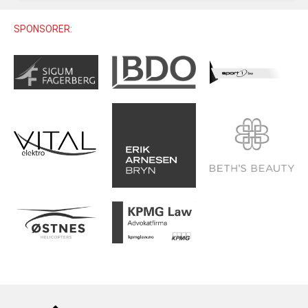
U12 (11-12 ÅR)
SAMLINGER
SKILISENS
U14 (13-14 ÅR)
SPONSORER:
RENN
REGLER
U16 (15-16 ÅR)
ALPINUTSTYR
MASTERS
TRENINGSLÆRE
PRIVATTIMER
TRENINGSPROGRAM