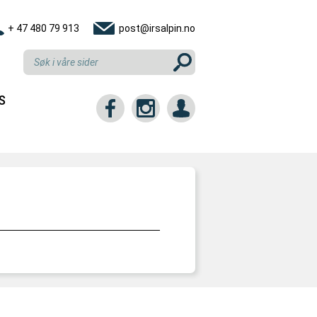
+ 47 480 79 913
post@irsalpin.no
S
tt