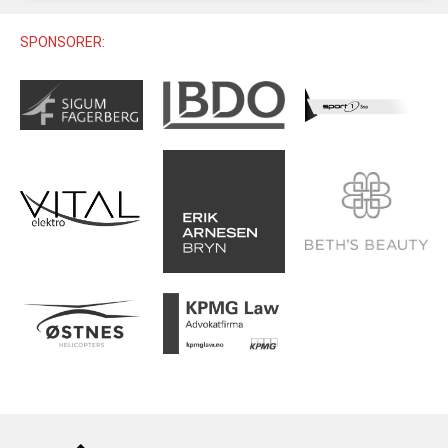
U12 (11-12 ÅR)
SAMLINGER
SKILISENS
U14 (13-14 ÅR)
SPONSORER:
RENN
REGLER
U16 (15-16 ÅR)
ALPINUTSTYR
MASTERS
TRENINGSLÆRE
PRIVATTIMER
TRENINGSPROGRAM