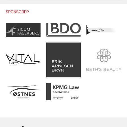
U12 (11-12 ÅR)
SAMLINGER
SKILISENS
U14 (13-14 ÅR)
SPONSORER:
RENN
REGLER
U16 (15-16 ÅR)
ALPINUTSTYR
MASTERS
TRENINGSLÆRE
PRIVATTIMER
TRENINGSPROGRAM