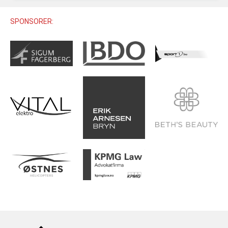
U12 (11-12 ÅR)
SAMLINGER
SKILISENS
U14 (13-14 ÅR)
SPONSORER:
RENN
REGLER
U16 (15-16 ÅR)
ALPINUTSTYR
MASTERS
TRENINGSLÆRE
PRIVATTIMER
TRENINGSPROGRAM