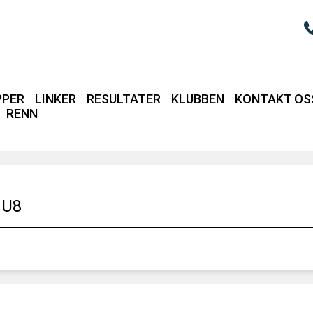
PPER
LINKER
RESULTATER
KLUBBEN
KONTAKT OS
RENN
Login / intrane
 U8