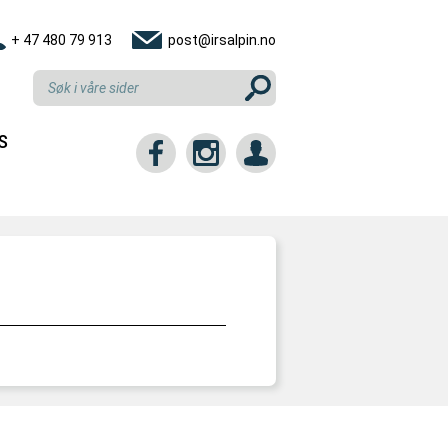
+ 47 480 79 913
post@irsalpin.no
S
tt