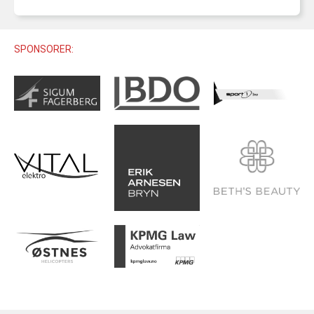
U12 (11-12 ÅR)
SAMLINGER
SKILISENS
U14 (13-14 ÅR)
RENN
REGLER
SPONSORER:
U16 (15-16 ÅR)
ALPINUTSTYR
MASTERS
TRENINGSLÆRE
PRIVATTIMER
TRENINGSPROGRAM