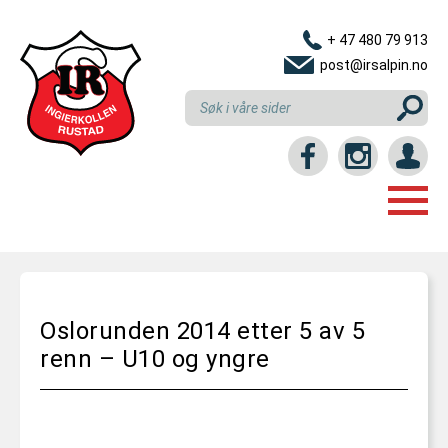
+ 47 480 79 913
post@irsalpin.no
Login / intranett
HJEM
GRUPPER
Oslorunden 2014 etter 5 av 5
LINKER
NYBEGYNNERKURS
renn – U10 og yngre
RESULTATER
REKRUTTKURS
KLUBBEN
U10 (6-10 ÅR)
KONTAKT OSS
INNMELDING