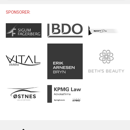
U12 (11-12 ÅR)
SAMLINGER
SKILISENS
U14 (13-14 ÅR)
SPONSORER:
RENN
REGLER
U16 (15-16 ÅR)
ALPINUTSTYR
MASTERS
TRENINGSLÆRE
PRIVATTIMER
TRENINGSPROGRAM