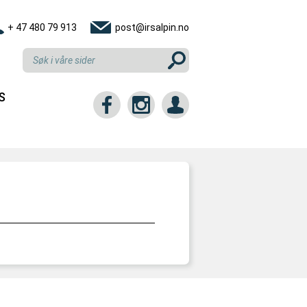
+ 47 480 79 913
post@irsalpin.no
S
tt