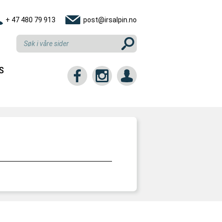
+ 47 480 79 913
post@irsalpin.no
S
tt