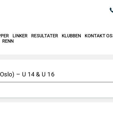
PPER
LINKER
RESULTATER
KLUBBEN
KONTAKT OS
RENN
Login / intrane
Oslo) – U 14 & U 16