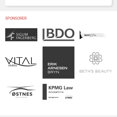
U12 (11-12 ÅR)
SAMLINGER
SKILISENS
U14 (13-14 ÅR)
RENN
REGLER
SPONSORER:
U16 (15-16 ÅR)
ALPINUTSTYR
MASTERS
TRENINGSLÆRE
PRIVATTIMER
TRENINGSPROGRAM