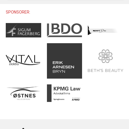
U12 (11-12 ÅR)
SAMLINGER
SKILISENS
U14 (13-14 ÅR)
SPONSORER:
RENN
REGLER
U16 (15-16 ÅR)
ALPINUTSTYR
MASTERS
TRENINGSLÆRE
PRIVATTIMER
TRENINGSPROGRAM