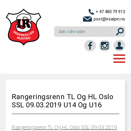
+ 47 480 79 913
post@irsalpin.no
Login / intranett
HJEM
GRUPPER
Rangeringsrenn TL Og HL Oslo
LINKER
NYBEGYNNERKURS
SSL 09.03.2019 U14 Og U16
RESULTATER
REKRUTTKURS
KLUBBEN
U10 (6-10 ÅR)
Rangeringsrenn TL Og HL Oslo SSL 09.03.2019
KONTAKT OSS
INNMELDING