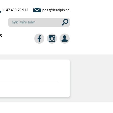
+ 47 480 79 913
post@irsalpin.no
S
tt