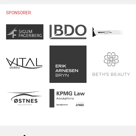
U12 (11-12 ÅR)
SAMLINGER
SKILISENS
U14 (13-14 ÅR)
SPONSORER:
RENN
REGLER
U16 (15-16 ÅR)
ALPINUTSTYR
MASTERS
TRENINGSLÆRE
PRIVATTIMER
TRENINGSPROGRAM