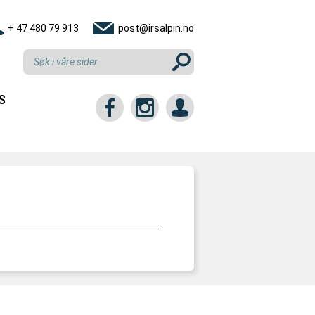
+ 47 480 79 913
post@irsalpin.no
S
tt