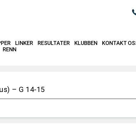
PPER
LINKER
RESULTATER
KLUBBEN
KONTAKT OS
RENN
Login / intrane
us) – G 14-15