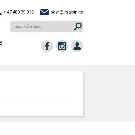
+ 47 480 79 913
post@irsalpin.no
S
tt