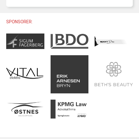
U12 (11-12 ÅR)
SAMLINGER
SKILISENS
U14 (13-14 ÅR)
RENN
REGLER
SPONSORER:
U16 (15-16 ÅR)
ALPINUTSTYR
MASTERS
TRENINGSLÆRE
PRIVATTIMER
TRENINGSPROGRAM