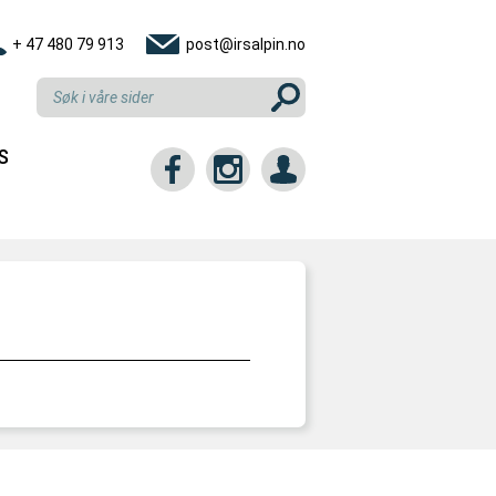
+ 47 480 79 913
post@irsalpin.no
S
tt