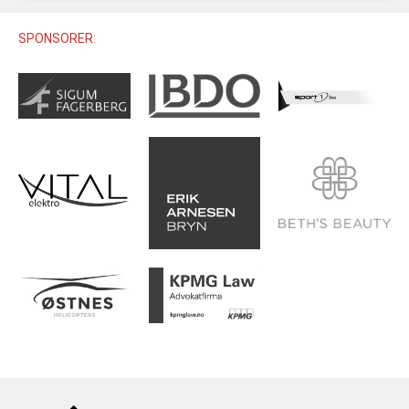
U12 (11-12 ÅR)
SAMLINGER
SKILISENS
U14 (13-14 ÅR)
SPONSORER:
RENN
REGLER
U16 (15-16 ÅR)
ALPINUTSTYR
MASTERS
TRENINGSLÆRE
PRIVATTIMER
TRENINGSPROGRAM