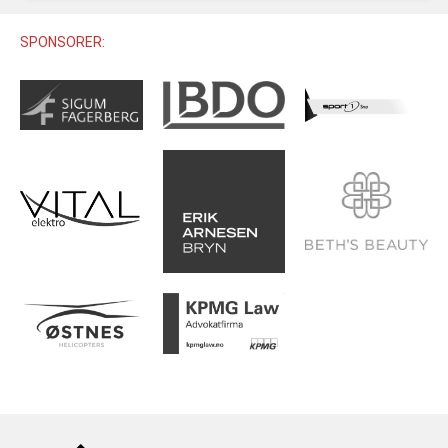
U12 (11-12 ÅR)
SAMLINGER
SKILISENS
U14 (13-14 ÅR)
SPONSORER:
RENN
REGLER
U16 (15-16 ÅR)
ALPINUTSTYR
MASTERS
TRENINGSLÆRE
PRIVATTIMER
TRENINGSPROGRAM