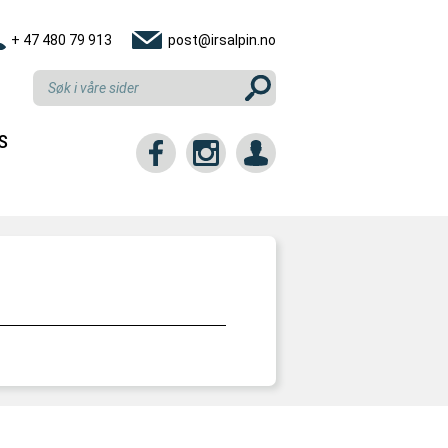
+ 47 480 79 913
post@irsalpin.no
S
tt