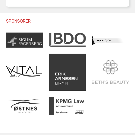
U12 (11-12 ÅR)
SAMLINGER
SKILISENS
U14 (13-14 ÅR)
RENN
REGLER
SPONSORER:
U16 (15-16 ÅR)
ALPINUTSTYR
MASTERS
TRENINGSLÆRE
PRIVATTIMER
TRENINGSPROGRAM