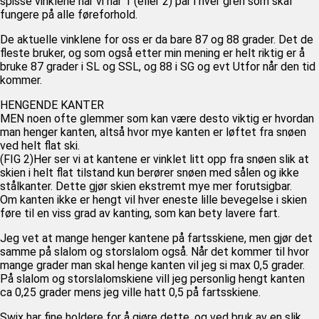
spisse vinklene når vi har 1 (eller 2) par i hver gren som skal
fungere på alle føreforhold.
De aktuelle vinklene for oss er da bare 87 og 88 grader. Det de
fleste bruker, og som også etter min mening er helt riktig er å
bruke 87 grader i SL og SSL, og 88 i SG og evt Utfor når den tid
kommer.
HENGENDE KANTER
MEN noen ofte glemmer som kan være desto viktig er hvordan
man henger kanten, altså hvor mye kanten er løftet fra snøen
ved helt flat ski.
(FIG 2)Her ser vi at kantene er vinklet litt opp fra snøen slik at
skien i helt flat tilstand kun berører snøen med sålen og ikke
stålkanter. Dette gjør skien ekstremt mye mer forutsigbar.
Om kanten ikke er hengt vil hver eneste lille bevegelse i skien
føre til en viss grad av kanting, som kan bety lavere fart.
Jeg vet at mange henger kantene på fartsskiene, men gjør det
samme på slalom og storslalom også. Når det kommer til hvor
mange grader man skal henge kanten vil jeg si max 0,5 grader.
På slalom og storslalomskiene vill jeg personlig hengt kanten
ca 0,25 grader mens jeg ville hatt 0,5 på fartsskiene.
Swix har fine holdere for å gjøre dette, og ved bruk av en slik