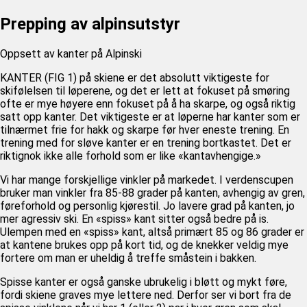
U12 (11-12 ÅR)
SAMLINGER
SKILISENS
Prepping av alpinsutstyr
U14 (13-14 ÅR)
RENN
REGLER
U16 (15-16 ÅR)
Oppsett av kanter på Alpinski
ALPINUTSTYR
MASTERS
KANTER (FIG 1) på skiene er det absolutt viktigeste for
skifølelsen til løperene, og det er lett at fokuset på smøring
TRENINGSLÆRE
PRIVATTIMER
ofte er mye høyere enn fokuset på å ha skarpe, og også riktig
TRENINGSPROGRAM
satt opp kanter. Det viktigeste er at løperne har kanter som er
tilnærmet frie for hakk og skarpe før hver eneste trening. En
trening med for sløve kanter er en trening bortkastet. Det er
riktignok ikke alle forhold som er like «kantavhengige.»
Vi har mange forskjellige vinkler på markedet. I verdenscupen
bruker man vinkler fra 85-88 grader på kanten, avhengig av gren,
føreforhold og personlig kjørestil. Jo lavere grad på kanten, jo
mer agressiv ski. En «spiss» kant sitter også bedre på is.
Ulempen med en «spiss» kant, altså primært 85 og 86 grader er
at kantene brukes opp på kort tid, og de knekker veldig mye
fortere om man er uheldig å treffe småstein i bakken.
Spisse kanter er også ganske ubrukelig i bløtt og mykt føre,
fordi skiene graves mye lettere ned. Derfor ser vi bort fra de