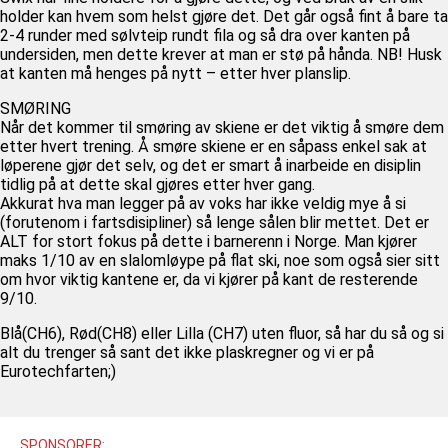
holder kan hvem som helst gjøre det. Det går også fint å bare ta
2-4 runder med sølvteip rundt fila og så dra over kanten på
undersiden, men dette krever at man er stø på hånda. NB! Husk
at kanten må henges på nytt – etter hver planslip.
SMØRING
Når det kommer til smøring av skiene er det viktig å smøre dem
etter hvert trening. Å smøre skiene er en såpass enkel sak at
løperene gjør det selv, og det er smart å inarbeide en disiplin
tidlig på at dette skal gjøres etter hver gang.
Akkurat hva man legger på av voks har ikke veldig mye å si
(forutenom i fartsdisipliner) så lenge sålen blir mettet. Det er
ALT for stort fokus på dette i barnerenn i Norge. Man kjører
maks 1/10 av en slalomløype på flat ski, noe som også sier sitt
om hvor viktig kantene er, da vi kjører på kant de resterende
9/10.
Blå(CH6), Rød(CH8) eller Lilla (CH7) uten fluor, så har du så og si
alt du trenger så sant det ikke plaskregner og vi er på
Eurotechfarten;)
SPONSORER: