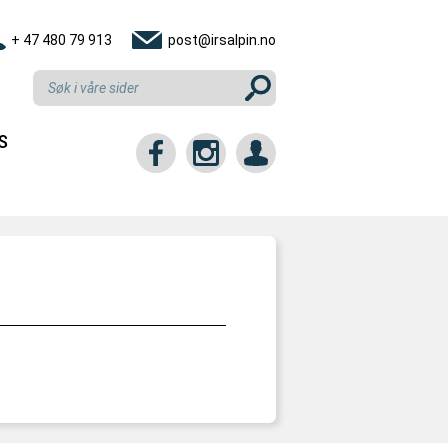
+ 47 480 79 913
post@irsalpin.no
S
tt