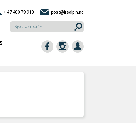
+ 47 480 79 913
post@irsalpin.no
S
tt