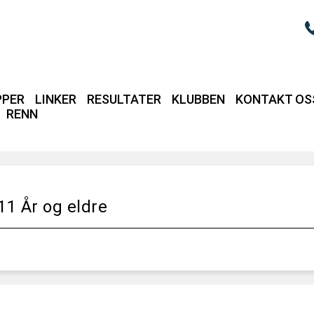
PPER
LINKER
RESULTATER
KLUBBEN
KONTAKT OS
RENN
Login / intrane
1 År og eldre