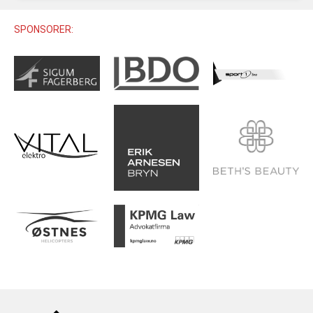
U12 (11-12 ÅR)
SAMLINGER
SKILISENS
U14 (13-14 ÅR)
SPONSORER:
RENN
REGLER
U16 (15-16 ÅR)
ALPINUTSTYR
MASTERS
TRENINGSLÆRE
PRIVATTIMER
TRENINGSPROGRAM