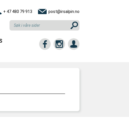
+ 47 480 79 913
post@irsalpin.no
S
tt