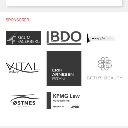
U12 (11-12 ÅR)
SAMLINGER
SKILISENS
U14 (13-14 ÅR)
RENN
REGLER
SPONSORER:
U16 (15-16 ÅR)
ALPINUTSTYR
MASTERS
TRENINGSLÆRE
PRIVATTIMER
TRENINGSPROGRAM