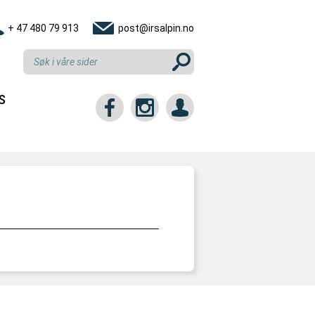
+ 47 480 79 913
post@irsalpin.no
S
tt