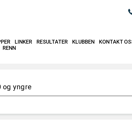
PPER
LINKER
RESULTATER
KLUBBEN
KONTAKT OS
RENN
Login / intrane
0 og yngre