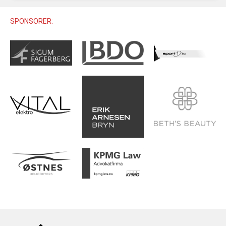
U12 (11-12 ÅR)
SAMLINGER
SKILISENS
U14 (13-14 ÅR)
SPONSORER:
RENN
REGLER
U16 (15-16 ÅR)
ALPINUTSTYR
MASTERS
TRENINGSLÆRE
PRIVATTIMER
TRENINGSPROGRAM