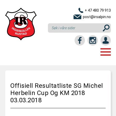
+ 47 480 79 913
post@irsalpin.no
Login / intranett
HJEM
GRUPPER
Offisiell Resultatliste SG Michel
LINKER
NYBEGYNNERKURS
Herbelin Cup Og KM 2018
RESULTATER
REKRUTTKURS
03.03.2018
KLUBBEN
U10 (6-10 ÅR)
KONTAKT OSS
INNMELDING