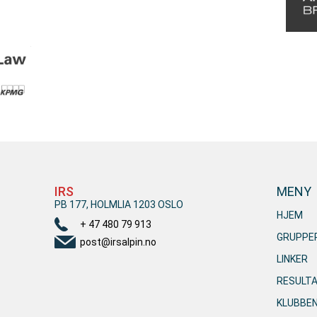
IRS
MENY
PB 177, HOLMLIA 1203 OSLO
HJEM
+ 47 480 79 913
GRUPPE
post@irsalpin.no
LINKER
RESULT
KLUBBE