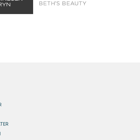
R
ATER
N