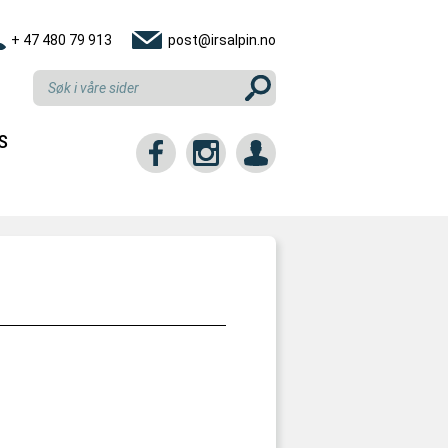
+ 47 480 79 913
post@irsalpin.no
S
tt