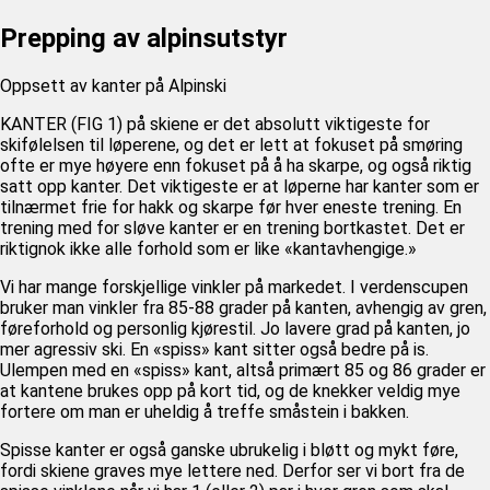
U12 (11-12 ÅR)
SAMLINGER
SKILISENS
Prepping av alpinsutstyr
U14 (13-14 ÅR)
RENN
REGLER
U16 (15-16 ÅR)
Oppsett av kanter på Alpinski
ALPINUTSTYR
MASTERS
KANTER (FIG 1) på skiene er det absolutt viktigeste for
skifølelsen til løperene, og det er lett at fokuset på smøring
TRENINGSLÆRE
PRIVATTIMER
ofte er mye høyere enn fokuset på å ha skarpe, og også riktig
TRENINGSPROGRAM
satt opp kanter. Det viktigeste er at løperne har kanter som er
tilnærmet frie for hakk og skarpe før hver eneste trening. En
trening med for sløve kanter er en trening bortkastet. Det er
riktignok ikke alle forhold som er like «kantavhengige.»
Vi har mange forskjellige vinkler på markedet. I verdenscupen
bruker man vinkler fra 85-88 grader på kanten, avhengig av gren,
føreforhold og personlig kjørestil. Jo lavere grad på kanten, jo
mer agressiv ski. En «spiss» kant sitter også bedre på is.
Ulempen med en «spiss» kant, altså primært 85 og 86 grader er
at kantene brukes opp på kort tid, og de knekker veldig mye
fortere om man er uheldig å treffe småstein i bakken.
Spisse kanter er også ganske ubrukelig i bløtt og mykt føre,
fordi skiene graves mye lettere ned. Derfor ser vi bort fra de