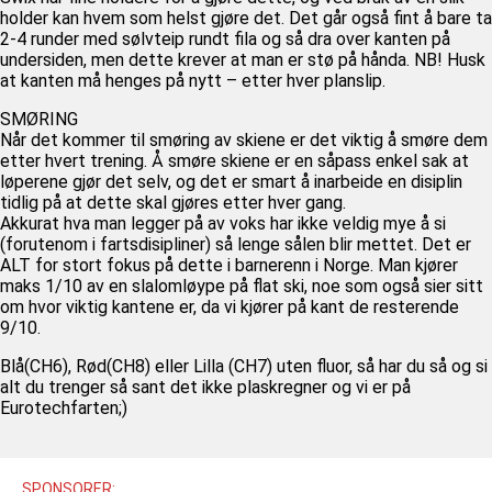
holder kan hvem som helst gjøre det. Det går også fint å bare ta
2-4 runder med sølvteip rundt fila og så dra over kanten på
undersiden, men dette krever at man er stø på hånda. NB! Husk
at kanten må henges på nytt – etter hver planslip.
SMØRING
Når det kommer til smøring av skiene er det viktig å smøre dem
etter hvert trening. Å smøre skiene er en såpass enkel sak at
løperene gjør det selv, og det er smart å inarbeide en disiplin
tidlig på at dette skal gjøres etter hver gang.
Akkurat hva man legger på av voks har ikke veldig mye å si
(forutenom i fartsdisipliner) så lenge sålen blir mettet. Det er
ALT for stort fokus på dette i barnerenn i Norge. Man kjører
maks 1/10 av en slalomløype på flat ski, noe som også sier sitt
om hvor viktig kantene er, da vi kjører på kant de resterende
9/10.
Blå(CH6), Rød(CH8) eller Lilla (CH7) uten fluor, så har du så og si
alt du trenger så sant det ikke plaskregner og vi er på
Eurotechfarten;)
SPONSORER: