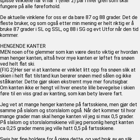
spisse vinklene når vi har 1 (eller 2) par i hver gren som skal
fungere på alle føreforhold.
De aktuelle vinklene for oss er da bare 87 og 88 grader. Det de
fleste bruker, og som også etter min mening er helt riktig er å
bruke 87 grader i SL og SSL, og 88 i SG og evt Utfor når den tid
kommer.
HENGENDE KANTER
MEN noen ofte glemmer som kan være desto viktig er hvordan
man henger kanten, altså hvor mye kanten er løftet fra snøen
ved helt flat ski.
(FIG 2)Her ser vi at kantene er vinklet litt opp fra snøen slik at
skien i helt flat tilstand kun berører snøen med sålen og ikke
stålkanter. Dette gjør skien ekstremt mye mer forutsigbar.
Om kanten ikke er hengt vil hver eneste lille bevegelse i skien
føre til en viss grad av kanting, som kan bety lavere fart.
Jeg vet at mange henger kantene på fartsskiene, men gjør det
samme på slalom og storslalom også. Når det kommer til hvor
mange grader man skal henge kanten vil jeg si max 0,5 grader.
På slalom og storslalomskiene vill jeg personlig hengt kanten
ca 0,25 grader mens jeg ville hatt 0,5 på fartsskiene.
Swix har fine holdere for å gjøre dette, og ved bruk av en slik