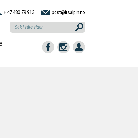
+ 47 480 79 913
post@irsalpin.no
S
tt