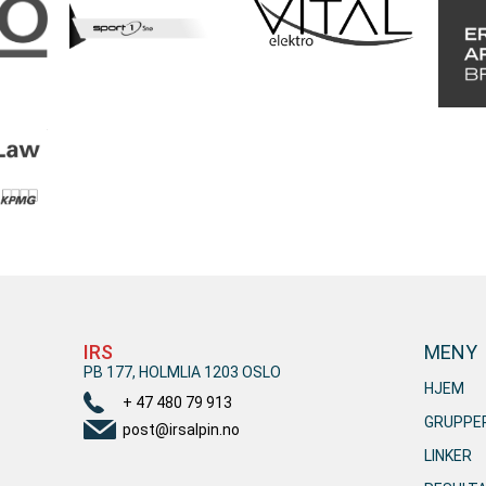
IRS
MENY
PB 177, HOLMLIA 1203 OSLO
HJEM
+ 47 480 79 913
GRUPPE
post@irsalpin.no
LINKER